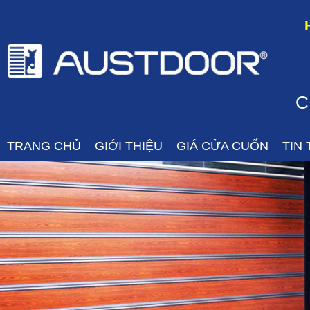
-----
C
TRANG CHỦ
GIỚI THIỆU
GIÁ CỬA CUỐN
TIN