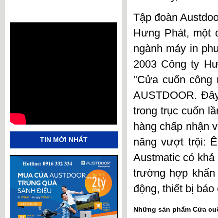
Tập đoàn Austdoo
Hưng Phát, một đ
ngành máy in phu
2003 Công ty Hư
"
Cửa cuốn
công n
AUSTDOOR
. Đây
trong trục cuốn l
hàng chấp nhận v
TIN MỚI NHẤT
năng vượt trội:
Austmatic có khả 
trường hợp khẩn 
động, thiết bị báo
Những sản phẩm
Cửa c