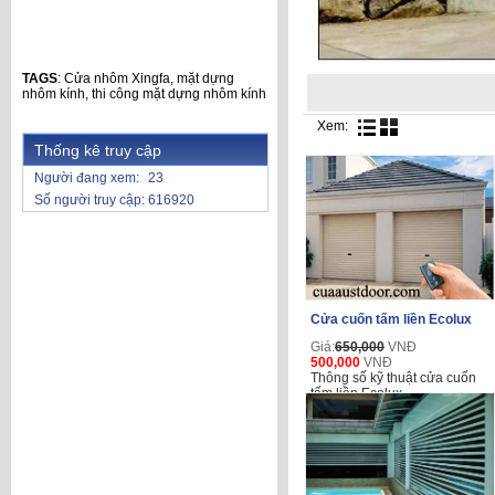
TAGS
:
Cửa nhôm Xingfa
,
mặt dựng
nhôm kính
,
thi công mặt dựng nhôm kính
Xem:
Thống kê truy cập
Người đang xem:
23
Số người truy cập:
616920
Cửa cuốn tấm liền Ecolux
Giá:
650,000
VNĐ
500,000
VNĐ
Thông số kỹ thuật cửa cuốn
tấm liền Ecolux