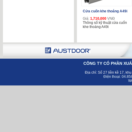
Cửa cuốn khe thoáng A49i
Giá:
1,710,000
VNĐ
Thông số kỹ thuật cửa cuốn
khe thoáng A49i
CÔNG TY CỔ PHẦN XUẤ
Địa chỉ:
Số 27 liền kề 17, kh
Điện thoại: 04.8
Web