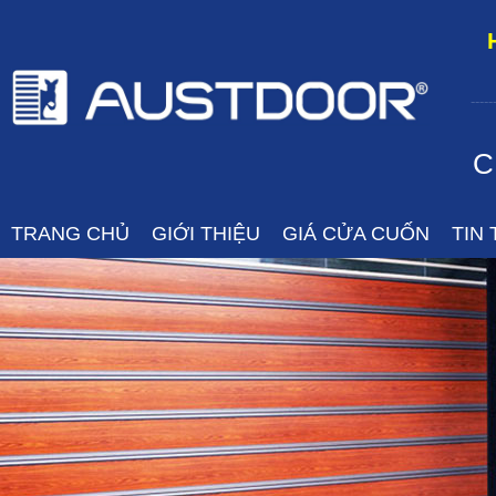
-----
C
TRANG CHỦ
GIỚI THIỆU
GIÁ CỬA CUỐN
TIN