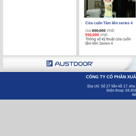
Cửa cuốn Tấm liền series 4
Giá:
600,000
VNĐ
550,000
VNĐ
Thông số kỹ thuật cửa cuốn
tấm liền Series 4
CÔNG TY CỔ PHẦN XUẤ
Địa chỉ:
Số 27 liền kề 17, kh
Điện thoại: 04.8
Web