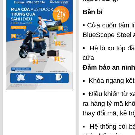
Bền bỉ
▪
Cửa cuốn tấm l
BlueScope Steel A
▪ Hệ lò xo tóp đ
cửa
Đảm bảo an ninh
▪ Khóa ngang kết
▪ Điều khiển từ 
ra hàng tỷ mã khô
thay đổi mã, kẻ 
▪ Hệ thống còi bá