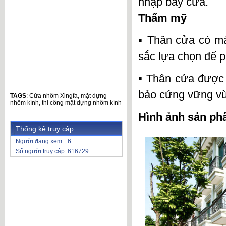
nhập bẩy cửa.
Thẩm mỹ
▪ Thân cửa có m
sắc lựa chọn để 
▪ Thân cửa được 
bảo cứng vững vừ
TAGS
:
Cửa nhôm Xingfa
,
mặt dựng
nhôm kính
,
thi công mặt dựng nhôm kính
Hình ảnh sản p
Thống kê truy cập
Người đang xem:
6
Số người truy cập:
616729