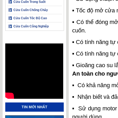
Cửa Cuốn Trong Suốt
▪ Tốc độ mở cửa n
Cửa Cuốn Chống Cháy
Cửa Cuốn Tốc Độ Cao
▪ Có thể đóng mở 
Cửa Cuốn Công Nghiệp
cuốn.
▪ Có tính năng tự
▪ Có tính năng tự
▪ Gioăng cao su l
An toàn cho ngư
▪ Có khả năng mở
▪ Nhận biết và đả
TIN MỚI NHẤT
▪ Sử dụng motor 
người dùng.