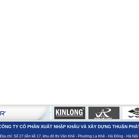
CÔNG TY CỔ PHẦN XUẤT NHẬP KHẨU VÀ XÂY DỰNG THUẬN PHÁ
Địa chỉ:
Số 27 liền kề 17, khu đô thị Văn Khê - Phường La Khê - Hà Đông - Hà Nội