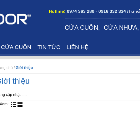
Hotline:
0974 363 280 - 0916 332 334 /
Tư vấ
--------------------------------------------------------------------------------
CỬA CUỐN
,
CỬA NHỰA
Á CỬA CUỐN
TIN TỨC
LIÊN HỆ
ang chủ
/
Giới thiệu
iới thiệu
ng cập nhật ......
Xem: