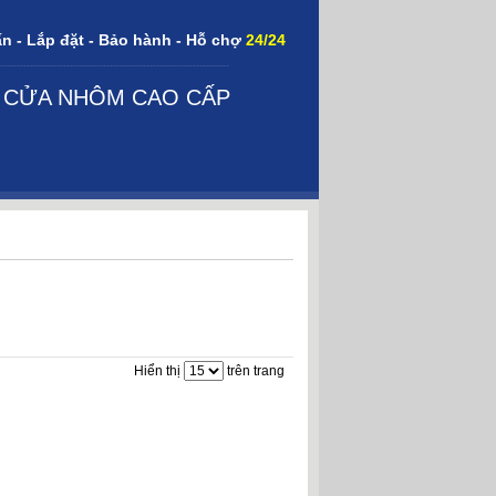
n - Lắp đặt - Bảo hành - Hỗ chợ
24/24
---------------------------------------------------------------------
,
CỬA NHÔM CAO CẤP
Hiển thị
trên trang