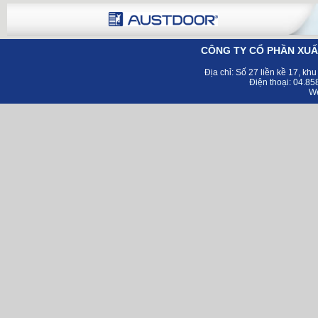
CÔNG TY CỔ PHẦN XUẤ
Địa chỉ:
Số 27 liền kề 17, kh
Điện thoại: 04.8
Web