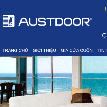
-----
C
TRANG CHỦ
GIỚI THIỆU
GIÁ CỬA CUỐN
TIN