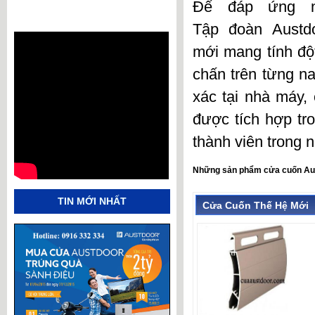
Để đáp ứng n
Tập đoàn Austd
mới
mang tính độ
chấn trên từng na
xác tại nhà máy,
được tích hợp tr
thành viên trong n
Những sản phẩm
cửa cuốn Au
TIN MỚI NHẤT
Cửa Cuốn Thế Hệ Mới