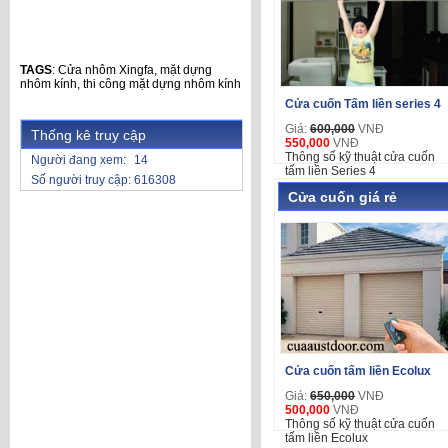
TAGS
:
Cửa nhôm Xingfa
,
mặt dựng
nhôm kính
,
thi công mặt dựng nhôm kính
Cửa cuốn Tấm liền series 4
Giá:
600,000
VNĐ
Thống kê truy cập
550,000
VNĐ
Thông số kỹ thuật cửa cuốn
Người đang xem:
14
tấm liền Series 4
Số người truy cập:
616308
Cửa cuốn giá rẻ
Cửa cuốn tấm liền Ecolux
Giá:
650,000
VNĐ
500,000
VNĐ
Thông số kỹ thuật cửa cuốn
tấm liền Ecolux